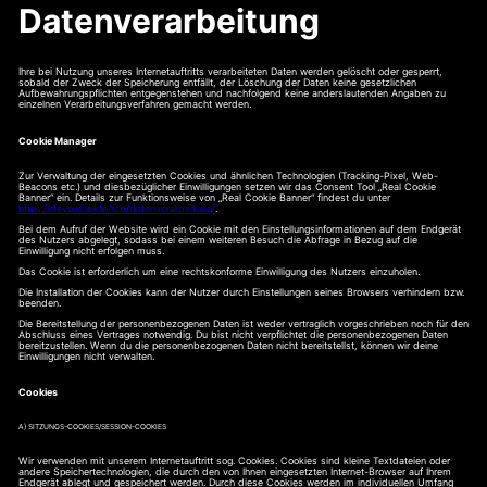
Datenverarbeitung
Ihre bei Nutzung unseres Internetauftritts verarbeiteten Daten werden gelöscht oder gesperrt,
sobald der Zweck der Speicherung entfällt, der Löschung der Daten keine gesetzlichen
Aufbewahrungspflichten entgegenstehen und nachfolgend keine anderslautenden Angaben zu
einzelnen Verarbeitungsverfahren gemacht werden.
Cookie Manager
Zur Verwaltung der eingesetzten Cookies und ähnlichen Technologien (Tracking-Pixel, Web-
Beacons etc.) und diesbezüglicher Einwilligungen setzen wir das Consent Tool „Real Cookie
Banner“ ein. Details zur Funktionsweise von „Real Cookie Banner“ findest du unter
https://devowl.io/de/rcb/datenverarbeitung/
.
Bei dem Aufruf der Website wird ein Cookie mit den Einstellungsinformationen auf dem Endgerät
des Nutzers abgelegt, sodass bei einem weiteren Besuch die Abfrage in Bezug auf die
Einwilligung nicht erfolgen muss.
Das Cookie ist erforderlich um eine rechtskonforme Einwilligung des Nutzers einzuholen.
Die Installation der Cookies kann der Nutzer durch Einstellungen seines Browsers verhindern bzw.
beenden.
Die Bereitstellung der personenbezogenen Daten ist weder vertraglich vorgeschrieben noch für den
Abschluss eines Vertrages notwendig. Du bist nicht verpflichtet die personenbezogenen Daten
bereitzustellen. Wenn du die personenbezogenen Daten nicht bereitstellst, können wir deine
Einwilligungen nicht verwalten.
Cookies
A) SITZUNGS-COOKIES/SESSION-COOKIES
Wir verwenden mit unserem Internetauftritt sog. Cookies. Cookies sind kleine Textdateien oder
andere Speichertechnologien, die durch den von Ihnen eingesetzten Internet-Browser auf Ihrem
Endgerät ablegt und gespeichert werden. Durch diese Cookies werden im individuellen Umfang