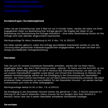
Privatsphäre-Einstellungen ändern
Historie der Privatsphäre-Einstellungen
Einwilligungen widerrufen
Kontaktanfragen / Kontaktmöglichkeit
Sofern Sie per Kontaktformular oder E-Mail mit uns in Kontakt treten, werden die dabei von Ihnen
angegebenen Daten zur Bearbeitung Ihrer Anfrage genutzt. Die Angabe der Daten ist zur
Bearbeitung und Beantwortung Ihre Anfrage erforderlich – ohne deren Bereitstellung können wir Ihre
Anfrage nicht oder allenfalls eingeschränkt beantworten.
Rechtsgrundlage für diese Verarbeitung ist Art. 6 Abs. 1 lit. b) DSGVO.
Ihre Daten werden gelöscht, sofern Ihre Anfrage abschließend beantwortet worden ist und der
Löschung keine gesetzlichen Aufbewahrungspflichten entgegenstehen, wie bspw. bei einer sich
etwaig anschließenden Vertragsabwicklung.
Newsletter
Falls Sie sich für unseren kostenlosen Newsletter anmelden, werden die von Ihnen hierzu
abgefragten Daten, also Ihre E-Mail-Adresse sowie – optional – Ihr Name und Ihre Anschrift, an uns
übermittelt. Gleichzeitig speichern wir die IP-Adresse des Internetanschlusses von dem aus Sie
auf unseren Internetauftritt zugreifen sowie Datum und Uhrzeit Ihrer Anmeldung. Im Rahmen des
weiteren Anmeldevorgangs werden wir Ihre Einwilligung in die Übersendung des Newsletters
einholen, den Inhalt konkret beschreiben und auf diese Datenschutzerklärung verwiesen. Die dabei
erhobenen Daten verwenden wir ausschließlich für den Newsletter-Versand – sie werden deshalb
insbesondere auch nicht an Dritte weitergegeben.
Rechtsgrundlage hierbei ist Art. 6 Abs. 1 lit. a) DSGVO.
Die Einwilligung in den Newsletter-Versand können Sie gemäß Art. 7 Abs. 3 DSGVO jederzeit mit
Wirkung für die Zukunft widerrufen. Hierzu müssen Sie uns lediglich über Ihren Widerruf in
Kenntnis setzen oder den in jedem Newsletter enthaltenen Abmeldelink betätigen.
Serverdaten