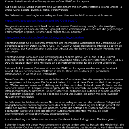
Kunden betreiben wir eine Firmenpräsenz auf der Plattform Instagram.
Auf dieser Social-Media-Plattform sind wir gemeinsam mit der Meta Platforms Ireland Limited, 4
Grand Canal Square, Dublin 2, Irland, verantwortlich.
Der Datenschutzbeauftragte von Instagram kann über ein Kontaktformular erreicht werden:
https://www.facebook.com/help/contact/540977946302970
Die gemeinsame Verantwortlichkeit haben wir in einer Vereinbarung bezüglich der jeweiligen
Verpflichtungen im Sinne der DSGVO geregelt. Diese Vereinbarung, aus der sich die gegenseitigen
Verpflichtungen ergeben, ist unter dem folgenden Link abrufbar:
https://www.facebook.com/legal/terms/page_controller_addendum
Rechtsgrundlage für die dadurch erfolgende und nachfolgend wiedergegebene Verarbeitung von
personenbezogenen Daten ist Art. 6 Abs. 1 lit. f DSGVO. Unser berechtigtes Interesse besteht an
der Analyse, der Kommunikation sowie dem Absatz und der Bewerbung unserer Produkte und
Leistungen.
Rechtsgrundlage kann auch eine Einwilligung des Nutzers gemäß Art. 6 Abs. 1 lit. a DSGVO
gegenüber dem Plattformbetreiber sein. Die Einwilligung hierzu kann der Nutzer nach Art. 7 Abs. 3
DSGVO jederzeit durch eine Mitteilung an den Plattformbetreiber für die Zukunft widerrufen.
Bei dem Aufruf unseres Onlineauftritts auf der Plattform Instagram werden von der Facebook
Ireland Ltd. als Betreiberin der Plattform in der EU Daten des Nutzers (z.B. persönliche
Informationen, IP-Adresse etc.) verarbeitet.
Diese Daten des Nutzers dienen zu statistischen Informationen über die Inanspruchnahme unserer
Firmenpräsenz auf Instagram. Die Facebook Ireland Ltd. nutzt diese Daten zu Marktforschungs-
und Werbezwecken sowie zur Erstellung von Profilen der Nutzer. Anhand dieser Profile ist es der
Facebook Ireland Ltd. beispielsweise möglich, die Nutzer innerhalb und außerhalb von Instagram
interessenbezogen zu bewerben. Ist der Nutzer zum Zeitpunkt des Aufrufes in seinem Account
auf Instagram eingeloggt, kann die Facebook Ireland Ltd. zudem die Daten mit dem jeweiligen
Nutzerkonto verknüpfen.
Im Falle einer Kontaktaufnahme des Nutzers über Instagram werden die bei dieser Gelegenheit
eingegebenen personenbezogenen Daten des Nutzers zur Bearbeitung der Anfrage genutzt. Die
Daten des Nutzers werden bei uns gelöscht, sofern die Anfrage des Nutzers abschließend
beantwortet wurde und keine gesetzlichen Aufbewahrungspflichten, wie z.B. bei einer
anschließenden Vertragsabwicklung, entgegenstehen.
Zur Verarbeitung der Daten werden von der Facebook Ireland Ltd. ggf. auch Cookies gesetzt.
Sollte der Nutzer mit dieser Verarbeitung nicht einverstanden sein, so besteht die Möglichkeit, die
Installation der Cookies durch eine entsprechende Einstellung des Browsers zu verhindern. Bereits