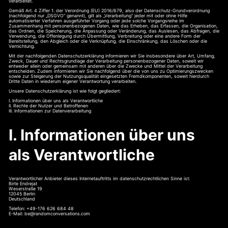
verarbeitet.
Gemäß Art. 4 Ziffer 1. der Verordnung (EU) 2016/679, also der Datenschutz-Grundverordnung
(nachfolgend nur „DSGVO“ genannt), gilt als „Verarbeitung“ jeder mit oder ohne Hilfe
automatisierter Verfahren ausgeführter Vorgang oder jede solche Vorgangsreihe im
Zusammenhang mit personenbezogenen Daten, wie das Erheben, das Erfassen, die Organisation,
das Ordnen, die Speicherung, die Anpassung oder Veränderung, das Auslesen, das Abfragen, die
Verwendung, die Offenlegung durch Übermittlung, Verbreitung oder eine andere Form der
Bereitstellung, den Abgleich oder die Verknüpfung, die Einschränkung, das Löschen oder die
Vernichtung.
Mit der nachfolgenden Datenschutzerklärung informieren wir Sie insbesondere über Art, Umfang,
Zweck, Dauer und Rechtsgrundlage der Verarbeitung personenbezogener Daten, soweit wir
entweder allein oder gemeinsam mit anderen über die Zwecke und Mittel der Verarbeitung
entscheiden. Zudem informieren wir Sie nachfolgend über die von uns zu Optimierungszwecken
sowie zur Steigerung der Nutzungsqualität eingesetzten Fremdkomponenten, soweit hierdurch
Dritte Daten in wiederum eigener Verantwortung verarbeiten.
Unsere Datenschutzerklärung ist wie folgt gegliedert:
I. Informationen über uns als Verantwortliche
II. Rechte der Nutzer und Betroffenen
III. Informationen zur Datenverarbeitung
I. Informationen über uns
als Verantwortliche
Verantwortlicher Anbieter dieses Internetauftritts im datenschutzrechtlichen Sinne ist:
Birte Endrejat
Weserstraße 19
12045 Berlin
Deutschland
Telefon: +49-176 626 684 48
E-Mail: be@randomconversations.com