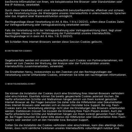
bestimmte Informationen von Ihnen, wie beispielsweise Ihre Browser- oder Standortdaten oder
Ihre IP-Adresse, verarbeitet.
Durch diese Verarbeitung wird unser Internetauftritt benutzerfreundlicher, effektiver und sicherer,
da die Verarbeitung bspw. die Wiedergabe unseres Internetauftritts in unterschiedlichen Sprachen
oder das Angebot einer Warenkorbfunktion ermöglicht.
Rechtsgrundlage dieser Verarbeitung ist Art. 6 Abs. 1 lit b.) DSGVO, sofern diese Cookies Daten
zur Vertragsanbahnung oder Vertragsabwicklung verarbeitet werden.
Falls die Verarbeitung nicht der Vertragsanbahnung oder Vertragsabwicklung dient, liegt unser
berechtigtes Interesse in der Verbesserung der Funktionalität unseres Internetauftritts.
Rechtsgrundlage ist in dann Art. 6 Abs. 1 lit. f) DSGVO.
Mit Schließen Ihres Internet-Browsers werden diese Session-Cookies gelöscht.
B) DRITTANBIETER-COOKIES
Gegebenenfalls werden mit unserem Internetauftritt auch Cookies von Partnerunternehmen, mit
denen wir zum Zwecke der Werbung, der Analyse oder der Funktionalitäten unseres
Internetauftritts zusammenarbeiten, verwendet.
Die Einzelheiten hierzu, insbesondere zu den Zwecken und den Rechtsgrundlagen der
Verarbeitung solcher Drittanbieter-Cookies, entnehmen Sie bitte den nachfolgenden Informationen.
C) BESEITIGUNGSMÖGLICHKEIT
Sie können die Installation der Cookies durch eine Einstellung Ihres Internet-Browsers verhindern
oder einschränken. Ebenfalls können Sie bereits gespeicherte Cookies jederzeit löschen. Die
hierfür erforderlichen Schritte und Maßnahmen hängen jedoch von Ihrem konkret genutzten
Internet-Browser ab. Bei Fragen benutzen Sie daher bitte die Hilfefunktion oder Dokumentation
Ihres Internet-Browsers oder wenden sich an dessen Hersteller bzw. Support. Bei sog. Flash-
Cookies kann die Verarbeitung allerdings nicht über die Einstellungen des Browsers unterbunden
werden. Stattdessen müssen Sie insoweit die Einstellung Ihres Flash-Players ändern. Auch die
hierfür erforderlichen Schritte und Maßnahmen hängen von Ihrem konkret genutzten Flash-Player
ab. Bei Fragen benutzen Sie daher bitte ebenso die Hilfefunktion oder Dokumentation Ihres Flash-
Players oder wenden sich an den Hersteller bzw. Benutzer-Support.
Sollten Sie die Installation der Cookies verhindern oder einschränken, kann dies allerdings dazu
führen, dass nicht sämtliche Funktionen unseres Internetauftritts vollumfänglich nutzbar sind.