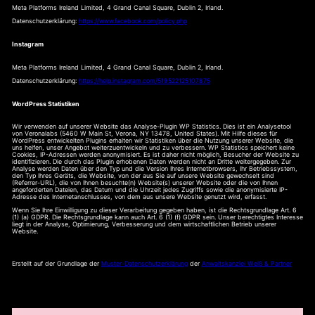
Meta Platforms Ireland Limited, 4 Grand Canal Square, Dublin 2, Irland.
Datenschutzerklärung:
https://www.facebook.com/policy.php
Instagram
Meta Platforms Ireland Limited, 4 Grand Canal Square, Dublin 2, Irland.
Datenschutzerklärung:
https://help.instagram.com/519522125107875
WordPress Statistiken
Wir verwenden auf unserer Website das Analyse-Plugin WP Statistics. Dies ist ein Analysetool
von Veronalabs (5460 W Main St, Verona, NY 13478, United States). Mit Hilfe dieses für
WordPress entwickelten Plugins erhalten wir Statistiken über die Nutzung unserer Website, die
uns helfen, unser Angebot weiterzuentwickeln und zu verbessern. WP Statistics speichert keine
Cookies, IP-Adressen werden anonymisiert. Es ist daher nicht möglich, Besucher der Website zu
identifizieren. Die durch das Plugin erhobenen Daten werden nicht an Dritte weitergegeben. Zur
Analyse werden Daten über den Typ und die Version Ihres Internetbrowsers, Ihr Betriebssystem,
den Typ Ihres Geräts, die Website, von der aus Sie auf unsere Website gewechselt sind
(Referrer-URL), die von Ihnen besuchte(n) Website(s) unserer Website oder die von Ihnen
angeforderten Dateien, das Datum und die Uhrzeit jedes Zugriffs sowie die anonymisierte IP-
Adresse des Internetanschlusses, von dem aus unsere Website genutzt wird, erfasst.
Wenn Sie Ihre Einwilligung zu dieser Verarbeitung gegeben haben, ist die Rechtsgrundlage Art. 6
(1) (a) GDPR. Die Rechtsgrundlage kann auch Art. 6 (1) (f) GDPR sein. Unser berechtigtes Interesse
liegt in der Analyse, Optimierung, Verbesserung und dem wirtschaftlichen Betrieb unserer
Website.
Erstellt auf der Grundlage der
Muster-Datenschutzerklärung
der
Anwaltskanzlei Weiß & Partner