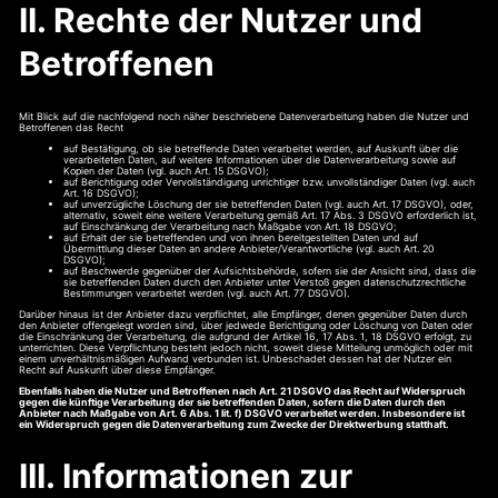
II. Rechte der Nutzer und
Betroffenen
Mit Blick auf die nachfolgend noch näher beschriebene Datenverarbeitung haben die Nutzer und
Betroffenen das Recht
auf Bestätigung, ob sie betreffende Daten verarbeitet werden, auf Auskunft über die
verarbeiteten Daten, auf weitere Informationen über die Datenverarbeitung sowie auf
Kopien der Daten (vgl. auch Art. 15 DSGVO);
auf Berichtigung oder Vervollständigung unrichtiger bzw. unvollständiger Daten (vgl. auch
Art. 16 DSGVO);
auf unverzügliche Löschung der sie betreffenden Daten (vgl. auch Art. 17 DSGVO), oder,
alternativ, soweit eine weitere Verarbeitung gemäß Art. 17 Abs. 3 DSGVO erforderlich ist,
auf Einschränkung der Verarbeitung nach Maßgabe von Art. 18 DSGVO;
auf Erhalt der sie betreffenden und von ihnen bereitgestellten Daten und auf
Übermittlung dieser Daten an andere Anbieter/Verantwortliche (vgl. auch Art. 20
DSGVO);
auf Beschwerde gegenüber der Aufsichtsbehörde, sofern sie der Ansicht sind, dass die
sie betreffenden Daten durch den Anbieter unter Verstoß gegen datenschutzrechtliche
Bestimmungen verarbeitet werden (vgl. auch Art. 77 DSGVO).
Darüber hinaus ist der Anbieter dazu verpflichtet, alle Empfänger, denen gegenüber Daten durch
den Anbieter offengelegt worden sind, über jedwede Berichtigung oder Löschung von Daten oder
die Einschränkung der Verarbeitung, die aufgrund der Artikel 16, 17 Abs. 1, 18 DSGVO erfolgt, zu
unterrichten. Diese Verpflichtung besteht jedoch nicht, soweit diese Mitteilung unmöglich oder mit
einem unverhältnismäßigen Aufwand verbunden ist. Unbeschadet dessen hat der Nutzer ein
Recht auf Auskunft über diese Empfänger.
Ebenfalls haben die Nutzer und Betroffenen nach Art. 21 DSGVO das Recht auf Widerspruch
gegen die künftige Verarbeitung der sie betreffenden Daten, sofern die Daten durch den
Anbieter nach Maßgabe von Art. 6 Abs. 1 lit. f) DSGVO verarbeitet werden. Insbesondere ist
ein Widerspruch gegen die Datenverarbeitung zum Zwecke der Direktwerbung statthaft.
III. Informationen zur