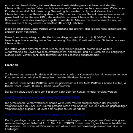
Aus technischen Gründen, insbesondere zur Gewährleistung eines sicheren und stabilen
Internetauftritts, werden Daten durch Ihren Internet-Browser an uns bzw. an unseren Webspace-
Provider übermittelt. Mit diesen sog. Server-Logfiles werden u.a. Typ und Version Ihres
Internetbrowsers, das Betriebssystem, die Website, von der aus Sie auf unseren Internetauftritt
gewechselt haben (Referrer URL), die Website(s) unseres Internetauftritts, die Sie besuchen,
Datum und Uhrzeit des jeweiligen Zugriffs sowie die IP-Adresse des Internetanschlusses, von
dem aus die Nutzung unseres Internetauftritts erfolgt, erhoben.
Diese so erhobenen Daten werden vorrübergehend gespeichert, dies jedoch nicht gemeinsam mit
anderen Daten von Ihnen.
Diese Speicherung erfolgt auf der Rechtsgrundlage von Art. 6 Abs. 1 lit. f) DSGVO. Unser
berechtigtes Interesse liegt in der Verbesserung, Stabilität, Funktionalität und Sicherheit unseres
Internetauftritts.
Die Daten werden spätestens nach sieben Tage wieder gelöscht, soweit keine weitere
Aufbewahrung zu Beweiszwecken erforderlich ist. Andernfalls sind die Daten bis zur endgültigen
Klärung eines Vorfalls ganz oder teilweise von der Löschung ausgenommen.
Facebook
Zur Bewerbung unserer Produkte und Leistungen sowie zur Kommunikation mit Interessenten oder
Kunden betreiben wir eine Firmenpräsenz auf der Plattform Facebook.
Auf dieser Social-Media-Plattform sind wir gemeinsam mit der Meta Platforms Ireland Limited, 4
Grand Canal Square, Dublin 2, Irland, verantwortlich.
Der Datenschutzbeauftragte von Facebook kann über ein Kontaktformular erreicht werden:
https://www.facebook.com/help/contact/540977946302970
Die gemeinsame Verantwortlichkeit haben wir in einer Vereinbarung bezüglich der jeweiligen
Verpflichtungen im Sinne der DSGVO geregelt. Diese Vereinbarung, aus der sich die gegenseitigen
Verpflichtungen ergeben, ist unter dem folgenden Link abrufbar:
https://www.facebook.com/legal/terms/page_controller_addendum
Rechtsgrundlage für die dadurch erfolgende und nachfolgend wiedergegebene Verarbeitung von
personenbezogenen Daten ist Art. 6 Abs. 1 lit. f DSGVO. Unser berechtigtes Interesse besteht an
der Analyse, der Kommunikation sowie dem Absatz und der Bewerbung unserer Produkte und
Leistungen.