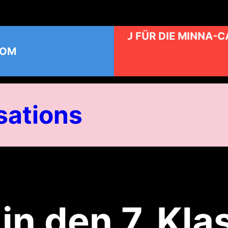
KUNST AM BAU FÜR DIE MINNA-CAUER-
COM
ations
n den 7. Kla