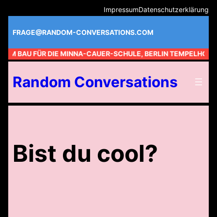
Zum
Impressum
Datenschutzerklärung
Inhalt
springen
FRAGE@RANDOM-CONVERSATIONS.COM
 AM BAU FÜR DIE MINNA-CAUER-SCHULE, BERLIN TEMPELHOF /
Random Conversations
Bist du cool?