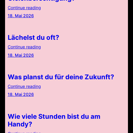
Continue reading
18. Mai 2026
Lächelst du oft?
Continue reading
18. Mai 2026
Was planst du für deine Zukunft?
Continue reading
18. Mai 2026
Wie viele Stunden bist du am
Handy?