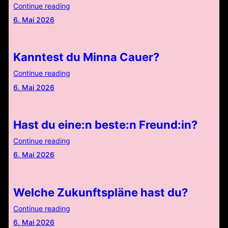
Continue reading
6. Mai 2026
Kanntest du Minna Cauer?
Continue reading
6. Mai 2026
Hast du eine:n beste:n Freund:in?
Continue reading
6. Mai 2026
Welche Zukunftspläne hast du?
Continue reading
6. Mai 2026