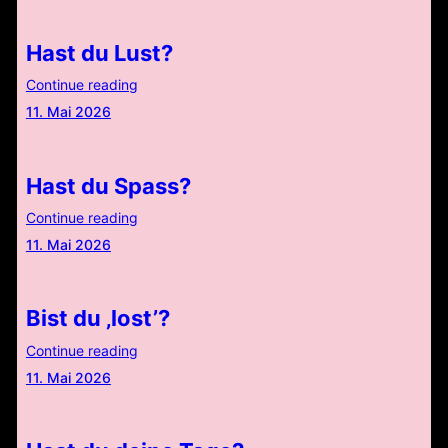
Hast du Lust?
Continue reading
11. Mai 2026
Hast du Spass?
Continue reading
11. Mai 2026
Bist du ‚lost’?
Continue reading
11. Mai 2026