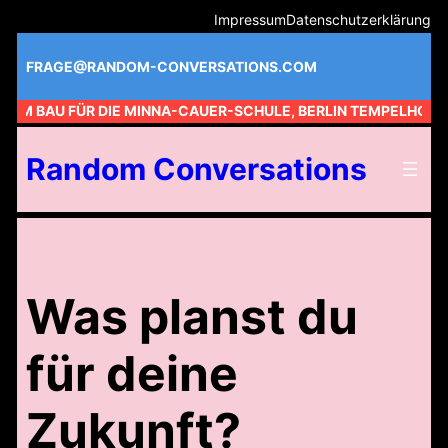
Zum
Impressum
Datenschutzerklärung
Inhalt
springen
FRAGE@RANDOM-CONVERSATIONS.COM
 AM BAU FÜR DIE MINNA-CAUER-SCHULE, BERLIN TEMPELHOF //
Random Conversations
Was planst du
für deine
Zukunft?