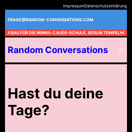
Zum
Impressum
Datenschutzerklärung
Inhalt
springen
FRAGE@RANDOM-CONVERSATIONS.COM
 AM BAU FÜR DIE MINNA-CAUER-SCHULE, BERLIN TEMPELHOF //
Random Conversations
Hast du deine
Tage?