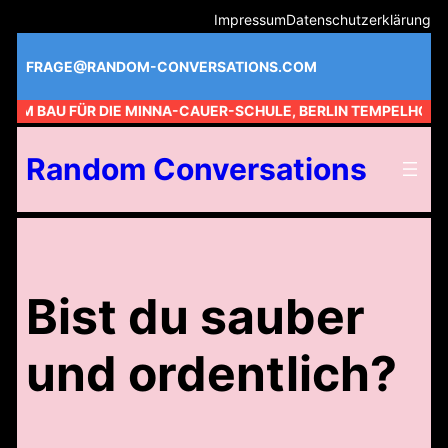
Zum
Impressum
Datenschutzerklärung
Inhalt
springen
FRAGE@RANDOM-CONVERSATIONS.COM
 AM BAU FÜR DIE MINNA-CAUER-SCHULE, BERLIN TEMPELHOF /
Random Conversations
Bist du sauber
und ordentlich?