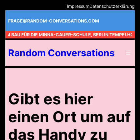
Zum
Impressum
Datenschutzerklärung
Inhalt
springen
FRAGE@RANDOM-CONVERSATIONS.COM
 AM BAU FÜR DIE MINNA-CAUER-SCHULE, BERLIN TEMPELHOF //
Random Conversations
Gibt es hier
einen Ort um auf
das Handy zu