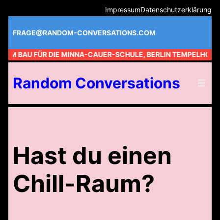
Zum
Impressum
Datenschutzerklärung
Inhalt
springen
FRAGE@RANDOM-CONVERSATIONS.COM
 AM BAU FÜR DIE MINNA-CAUER-SCHULE, BERLIN TEMPELHOF //
Random Conversations
Hast du einen
Chill-Raum?