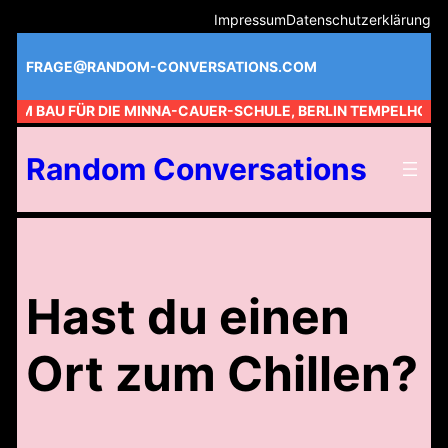
Zum
Impressum
Datenschutzerklärung
Inhalt
springen
FRAGE@RANDOM-CONVERSATIONS.COM
 AM BAU FÜR DIE MINNA-CAUER-SCHULE, BERLIN TEMPELHOF //
Random Conversations
Hast du einen
Ort zum Chillen?