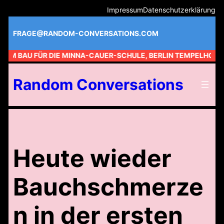
Zum
Impressum
Datenschutzerklärung
Inhalt
springen
FRAGE@RANDOM-CONVERSATIONS.COM
 AM BAU FÜR DIE MINNA-CAUER-SCHULE, BERLIN TEMPELHOF //
Random Conversations
Heute wieder
Bauchschmerze
n in der ersten