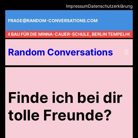
Zum
Impressum
Datenschutzerklärung
Inhalt
springen
FRAGE@RANDOM-CONVERSATIONS.COM
 AM BAU FÜR DIE MINNA-CAUER-SCHULE, BERLIN TEMPELHOF //
Random Conversations
Finde ich bei dir
tolle Freunde?