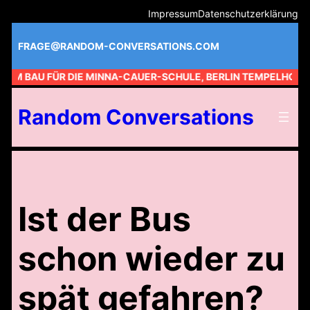
Zum
Impressum
Datenschutzerklärung
Inhalt
springen
FRAGE@RANDOM-CONVERSATIONS.COM
 AM BAU FÜR DIE MINNA-CAUER-SCHULE, BERLIN TEMPELHOF //
Random Conversations
Ist der Bus
schon wieder zu
spät gefahren?