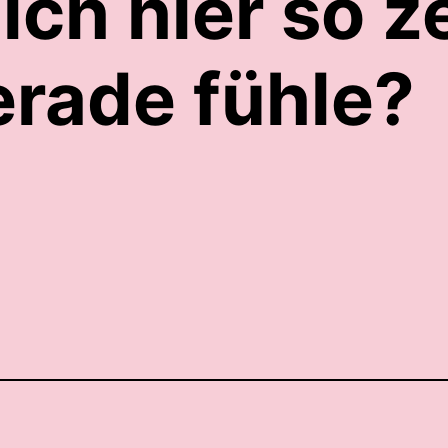
ich hier so z
erade fühle?