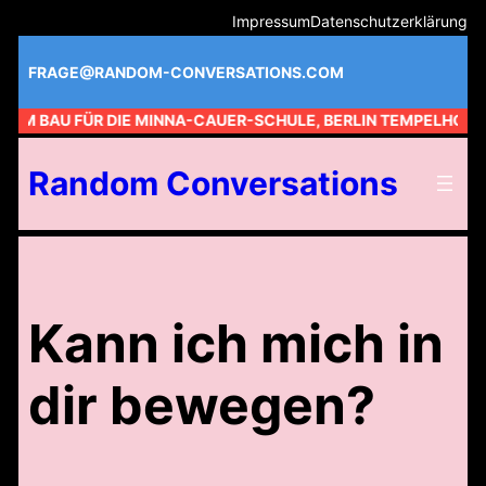
Zum
Impressum
Datenschutzerklärung
Inhalt
springen
FRAGE@RANDOM-CONVERSATIONS.COM
 AM BAU FÜR DIE MINNA-CAUER-SCHULE, BERLIN TEMPELHOF //
Random Conversations
Kann ich mich in
dir bewegen?