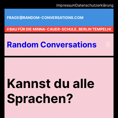
Zum
Impressum
Datenschutzerklärung
Inhalt
springen
FRAGE@RANDOM-CONVERSATIONS.COM
 AM BAU FÜR DIE MINNA-CAUER-SCHULE, BERLIN TEMPELHOF //
Random Conversations
Kannst du alle
Sprachen?