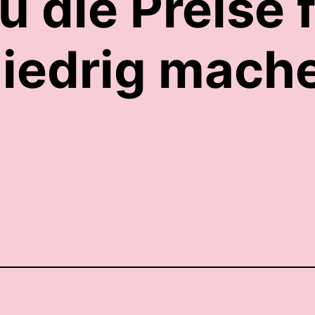
 die Preise f
niedrig mach