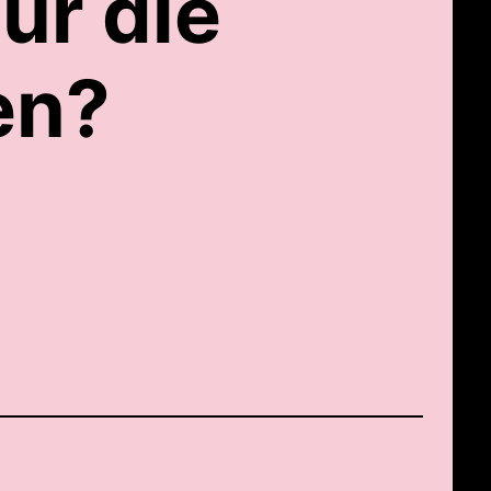
ür die
en?