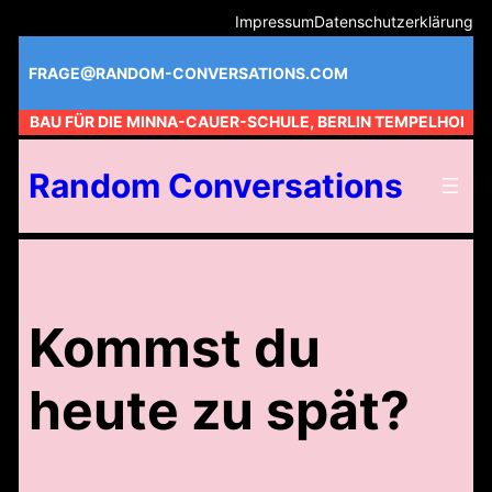
Zum
Impressum
Datenschutzerklärung
Inhalt
springen
FRAGE@RANDOM-CONVERSATIONS.COM
AM BAU FÜR DIE MINNA-CAUER-SCHULE, BERLIN TEMPELHOF //
Random Conversations
Kommst du
heute zu spät?