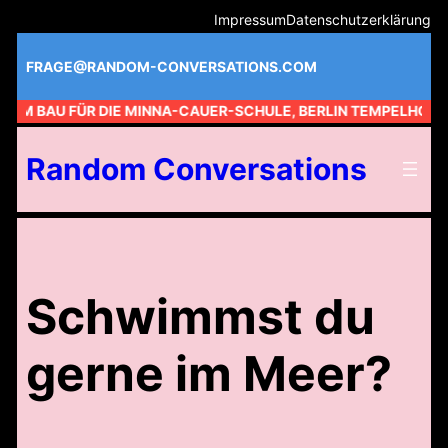
Zum
Impressum
Datenschutzerklärung
Inhalt
springen
FRAGE@RANDOM-CONVERSATIONS.COM
 AM BAU FÜR DIE MINNA-CAUER-SCHULE, BERLIN TEMPELHOF //
Random Conversations
Schwimmst du
gerne im Meer?