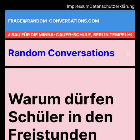
Zum
Impressum
Datenschutzerklärung
Inhalt
springen
FRAGE@RANDOM-CONVERSATIONS.COM
 AM BAU FÜR DIE MINNA-CAUER-SCHULE, BERLIN TEMPELHOF //
Random Conversations
Warum dürfen
Schüler in den
Freistunden