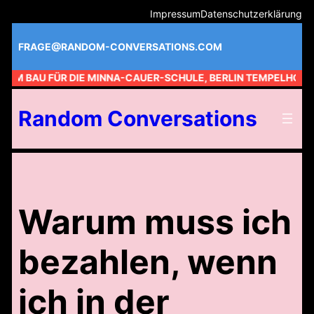
Zum
Impressum
Datenschutzerklärung
Inhalt
springen
FRAGE@RANDOM-CONVERSATIONS.COM
 AM BAU FÜR DIE MINNA-CAUER-SCHULE, BERLIN TEMPELHOF //
Random Conversations
Warum muss ich
bezahlen, wenn
ich in der