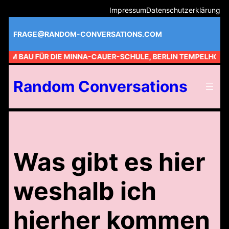
Zum
Impressum
Datenschutzerklärung
Inhalt
springen
FRAGE@RANDOM-CONVERSATIONS.COM
 AM BAU FÜR DIE MINNA-CAUER-SCHULE, BERLIN TEMPELHOF //
Random Conversations
Was gibt es hier
weshalb ich
hierher kommen