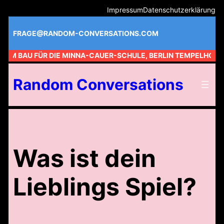
Zum
Impressum
Datenschutzerklärung
Inhalt
springen
FRAGE@RANDOM-CONVERSATIONS.COM
 AM BAU FÜR DIE MINNA-CAUER-SCHULE, BERLIN TEMPELHOF //
Random Conversations
Was ist dein
Lieblings Spiel?