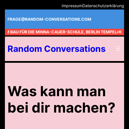
Zum
Impressum
Datenschutzerklärung
Inhalt
springen
FRAGE@RANDOM-CONVERSATIONS.COM
 AM BAU FÜR DIE MINNA-CAUER-SCHULE, BERLIN TEMPELHOF //
Random Conversations
Was kann man
bei dir machen?