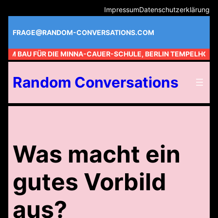
Zum
Impressum
Datenschutzerklärung
Inhalt
springen
FRAGE@RANDOM-CONVERSATIONS.COM
 AM BAU FÜR DIE MINNA-CAUER-SCHULE, BERLIN TEMPELHOF //
Random Conversations
Was macht ein
gutes Vorbild
aus?