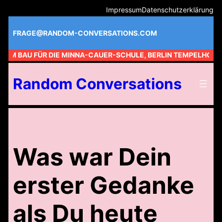
Zum
Impressum
Datenschutzerklärung
Inhalt
springen
FRAGE@RANDOM-CONVERSATIONS.COM
 AM BAU FÜR DIE MINNA-CAUER-SCHULE, BERLIN TEMPELHOF //
Random Conversations
Was war Dein
erster Gedanke
als Du heute