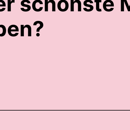
er schönste 
ben?