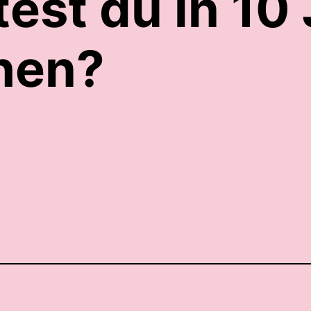
st du in 10 
hen?