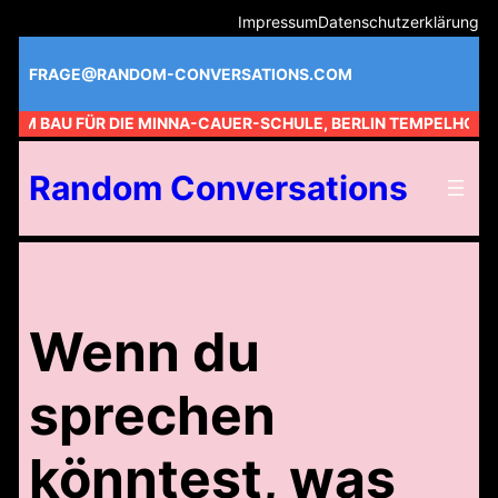
Zum
Impressum
Datenschutzerklärung
Inhalt
springen
FRAGE@RANDOM-CONVERSATIONS.COM
 AM BAU FÜR DIE MINNA-CAUER-SCHULE, BERLIN TEMPELHOF //
Random Conversations
Wenn du
sprechen
könntest, was