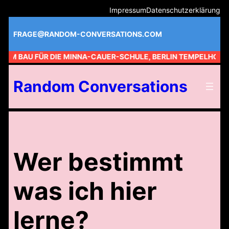
Zum
Impressum
Datenschutzerklärung
Inhalt
springen
FRAGE@RANDOM-CONVERSATIONS.COM
 AM BAU FÜR DIE MINNA-CAUER-SCHULE, BERLIN TEMPELHOF //
Random Conversations
Wer bestimmt
was ich hier
lerne?