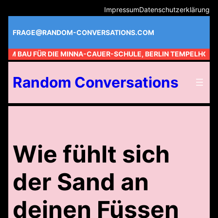
Zum
Impressum
Datenschutzerklärung
Inhalt
springen
FRAGE@RANDOM-CONVERSATIONS.COM
 AM BAU FÜR DIE MINNA-CAUER-SCHULE, BERLIN TEMPELHOF //
Random Conversations
Wie fühlt sich
der Sand an
deinen Füssen