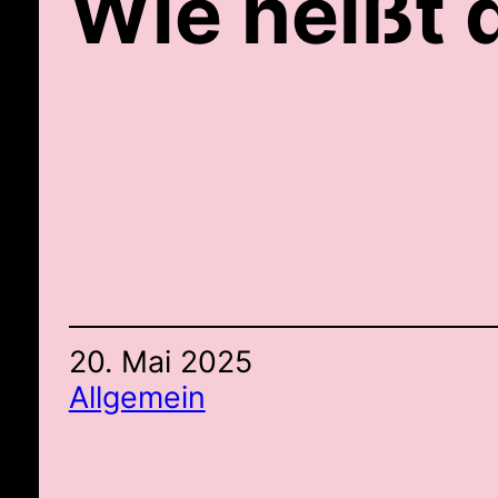
Wie heißt 
20. Mai 2025
Allgemein