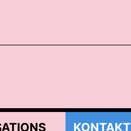
ATIONS
KONTAKT