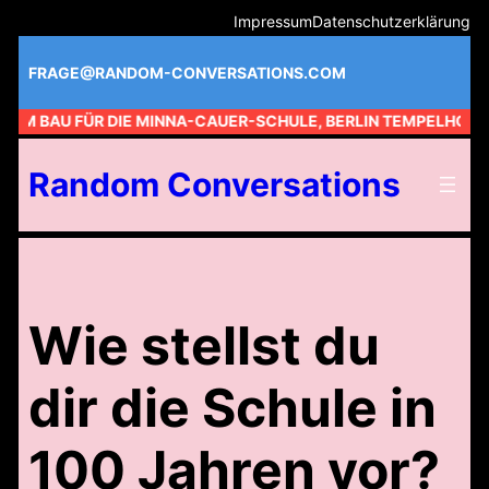
Zum
Impressum
Datenschutzerklärung
Inhalt
springen
FRAGE@RANDOM-CONVERSATIONS.COM
 AM BAU FÜR DIE MINNA-CAUER-SCHULE, BERLIN TEMPELHOF //
Random Conversations
Wie stellst du
dir die Schule in
100 Jahren vor?