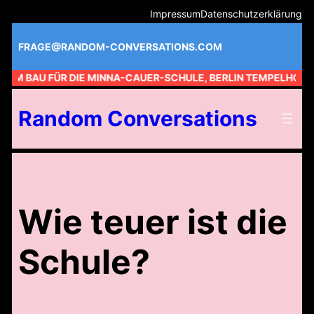
Zum
Impressum
Datenschutzerklärung
Inhalt
springen
FRAGE@RANDOM-CONVERSATIONS.COM
 AM BAU FÜR DIE MINNA-CAUER-SCHULE, BERLIN TEMPELHOF //
Random Conversations
Wie teuer ist die
Schule?