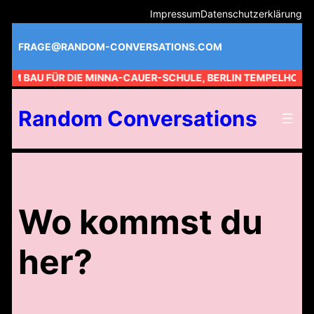
Zum
Impressum
Datenschutzerklärung
Inhalt
springen
FRAGE@RANDOM-CONVERSATIONS.COM
 AM BAU FÜR DIE MINNA-CAUER-SCHULE, BERLIN TEMPELHOF //
Random Conversations
Wo kommst du
her?