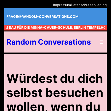
Zum
Impressum
Datenschutzerklärung
Inhalt
springen
FRAGE@RANDOM-CONVERSATIONS.COM
 AM BAU FÜR DIE MINNA-CAUER-SCHULE, BERLIN TEMPELHOF //
Random Conversations
Würdest du dich
selbst besuchen
wollen, wenn du