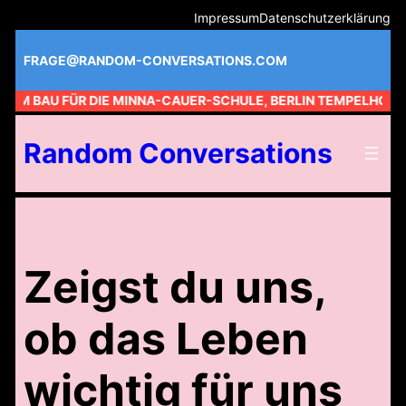
Zum
Impressum
Datenschutzerklärung
Inhalt
springen
FRAGE@RANDOM-CONVERSATIONS.COM
 AM BAU FÜR DIE MINNA-CAUER-SCHULE, BERLIN TEMPELHOF //
Random Conversations
Zeigst du uns,
ob das Leben
wichtig für uns