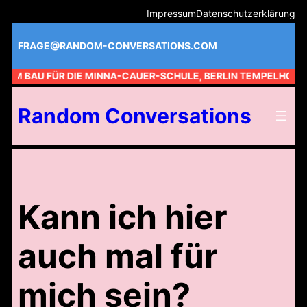
Zum
Impressum
Datenschutzerklärung
Inhalt
springen
FRAGE@RANDOM-CONVERSATIONS.COM
 AM BAU FÜR DIE MINNA-CAUER-SCHULE, BERLIN TEMPELHOF //
Random Conversations
Kann ich hier
auch mal für
mich sein?