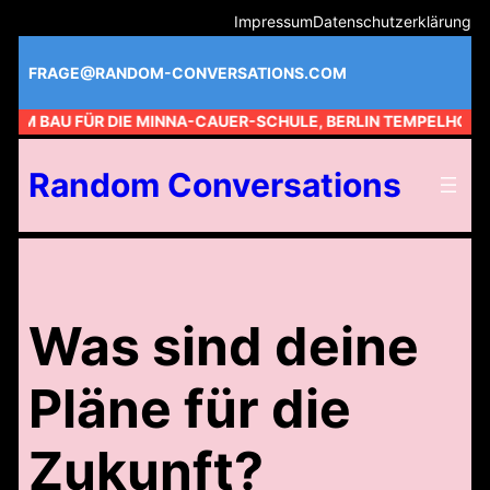
Zum
Impressum
Datenschutzerklärung
Inhalt
springen
FRAGE@RANDOM-CONVERSATIONS.COM
 AM BAU FÜR DIE MINNA-CAUER-SCHULE, BERLIN TEMPELHOF //
Random Conversations
Was sind deine
Pläne für die
Zukunft?