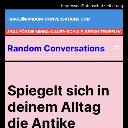
Zum
Impressum
Datenschutzerklärung
Inhalt
springen
FRAGE@RANDOM-CONVERSATIONS.COM
 AM BAU FÜR DIE MINNA-CAUER-SCHULE, BERLIN TEMPELHOF //
Random Conversations
Spiegelt sich in
deinem Alltag
die Antike