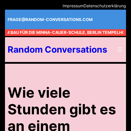
Zum
Impressum
Datenschutzerklärung
Inhalt
springen
FRAGE@RANDOM-CONVERSATIONS.COM
 AM BAU FÜR DIE MINNA-CAUER-SCHULE, BERLIN TEMPELHOF //
Random Conversations
Wie viele
Stunden gibt es
an einem